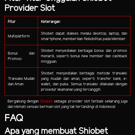
Provider Slot
Fitur
Keterangan
Shiobet dapat diakses melalui desktop, laptop, dan
Multiplatform
smartphone, memberikan fleksibilitas pada Member.
Shiobet menyediakan berbagai bonus dan promosi
Bonus dan
menarik, seperti bonus new member dan cashback
Promosi
mingguan.
Shiobet menyediakan berbagai metode transaksi
Transaksi Mudah
yang mudah dan aman, seperti transfer bank, e-
dan Aman
wallet, dan pulsa. Semua transaksi dilakukan dengan
prosedur keamanan yang tercanggih.
Bergabung dengan
Shiobet
sebagai provider slot terbaik sekarang juga
dan nikmati sensasi bermain slot yang tak tertandingi di Indonesia!
FAQ
Apa yang membuat Shiobet