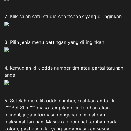
2. Klik salah satu studio sportsbook yang di inginkan.
3. Pilih jenis menu bettingan yang di inginkan
4. Kemudian klik odds number tim atau partai taruhan
anda
5. Setelah memilih odds number, silahkan anda klik
""""Bet Slip"""" maka tampilan nilai taruhan akan
muncul, juga informasi mengenai minimal dan
maksimal taruhan. Masukkan nominal taruhan pada
kolom, pastikan nilai yang anda masukan sesuai