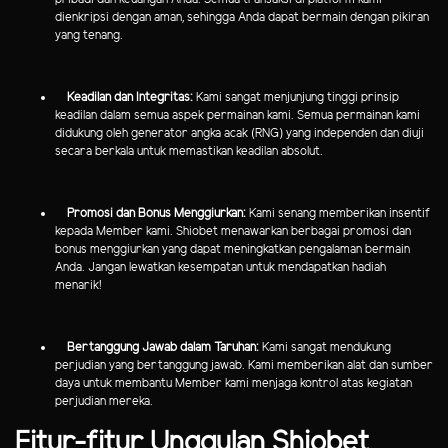
dienkripsi dengan aman, sehingga Anda dapat bermain dengan pikiran
yang tenang.
Keadilan dan Integritas:
Kami sangat menjunjung tinggi prinsip
keadilan dalam semua aspek permainan kami. Semua permainan kami
didukung oleh generator angka acak (RNG) yang independen dan diuji
secara berkala untuk memastikan keadilan absolut.
Promosi dan Bonus Menggiurkan:
Kami senang memberikan insentif
kepada Member kami. Shiobet menawarkan berbagai promosi dan
bonus menggiurkan yang dapat meningkatkan pengalaman bermain
Anda. Jangan lewatkan kesempatan untuk mendapatkan hadiah
menarik!
Bertanggung Jawab dalam Taruhan:
Kami sangat mendukung
perjudian yang bertanggung jawab. Kami memberikan alat dan sumber
daya untuk membantu Member kami menjaga kontrol atas kegiatan
perjudian mereka.
Fitur-fitur Unggulan Shiobet